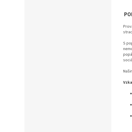
PO
Prov
stra
S pop
nemo
popá
sociá
Našim
Vzka