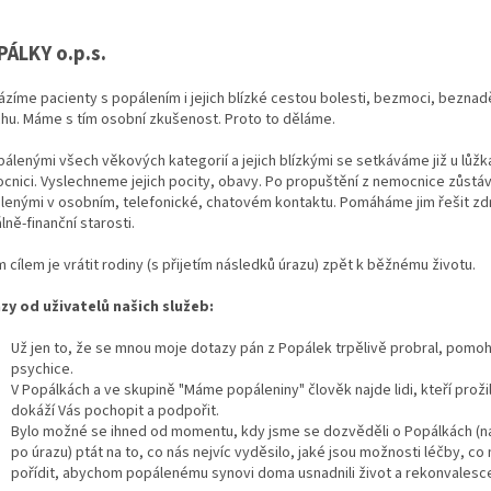
PÁLKY o.p.s.
ázíme pacienty s popálením i jejich blízké cestou bolesti, bezmoci, beznad
chu. Máme s tím osobní zkušenost. Proto to děláme.
álenými všech věkových kategorií a jejich blízkými se setkáváme již u lůžk
cnici. Vyslechneme jejich pocity, obavy. Po propuštění z nemocnice zůstá
lenými v osobním, telefonické, chatovém kontaktu. Pomáháme jim řešit zd
lně-finanční starosti.
 cílem je vrátit rodiny (s přijetím následků úrazu) zpět k běžnému životu.
zy od uživatelů našich služeb:
Už jen to, že se mnou moje dotazy pán z Popálek trpělivě probral, pomo
psychice.
V Popálkách a ve skupině "Máme popáleniny" člověk najde lidi, kteří proži
dokáží Vás pochopit a podpořit.
Bylo možné se ihned od momentu, kdy jsme se dozvěděli o Popálkách (n
po úrazu) ptát na to, co nás nejvíc vyděsilo, jaké jsou možnosti léčby, c
pořídit, abychom popálenému synovi doma usnadnili život a rekonvalesce