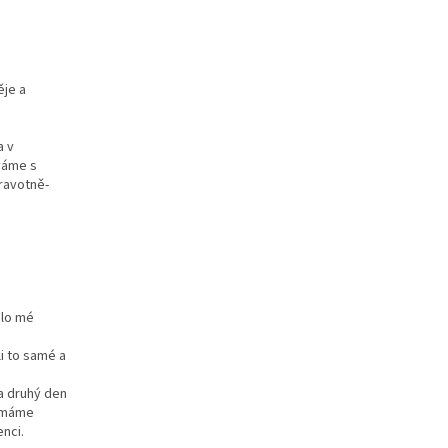
ěje a
a v
váme s
ravotně-
hlo mé
li to samé a
a druhý den
o máme
nci.