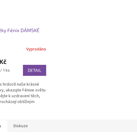
žky Fénix DÁMSKÉ
Vyprodáno
 Kč
/ 1 ks
DETAIL
s hrdostí naše krásné
y, ukazujte Fénixe světu
pějte k uzdravení těch,
procházejí obtížným
m. Pořiďte si ponožky
a podpořte dobrou věc.
s
Diskuze