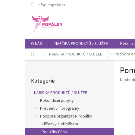
Přejít
info@popalky.cz
na
obsah
O NÁS
NABÍDKA PRODUKTŮ / SLUŽEB
Péče o 
Domů
NABÍDKA PRODUKTŮ / SLUŽEB
Podpora or
P
Pon
o
Přeskočit
s
Průměr
Neohod
Kategorie
kategorie
t
hodnoce
r
produkt
NABÍDKA PRODUKTŮ / SLUŽEB
a
je
Rekondiční pobyty
0,0
n
z
Preventivní programy
n
5
í
Podpora organizace Popálky
hvězdič
p
Klíčenky s příběhem
a
Ponožky Fénix