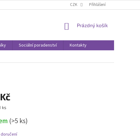
CZK
Přihlášení
NÁKUPNÍ
Prázdný košík
KOŠÍK
íky
Sociální poradenství
Kontakty
 Kč
1 ks
dem
(>5 ks)
 doručení