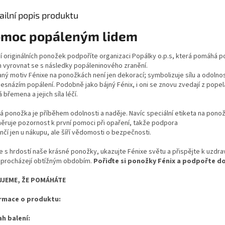
ailní popis produktu
moc popáleným lidem
í originálních ponožek podpoříte organizaci Popálky o.p.s, která pomáhá 
m vyrovnat se s následky popáleninového zranění.
ný motiv Fénixe na ponožkách není jen dekorací; symbolizuje sílu a odolnost 
nesnázím popálení. Podobně jako bájný Fénix, i oni se znovu zvedají z pope
 břemena a jejich síla léčí.
á ponožka je příběhem odolnosti a naděje. Navíc speciální etiketa na pono
ěruje pozornost k první pomoci při opaření, takže podpora
nčí jen u nákupu, ale šíří vědomosti o bezpečnosti.
e s hrdostí naše krásné ponožky, ukazujte Fénixe světu a přispějte k uzdra
í procházejí obtížným obdobím.
Pořiďte si ponožky Fénix a podpořte d
UJEME, ŽE POMÁHÁTE
rmace o produktu:
h balení: