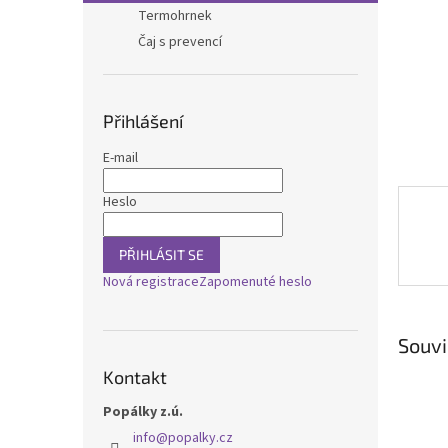
n
Termohrnek
e
Čaj s prevencí
l
Přihlášení
E-mail
Heslo
PŘIHLÁSIT SE
Nová registrace
Zapomenuté heslo
Souvi
Kontakt
Popálky z.ú.
info
@
popalky.cz