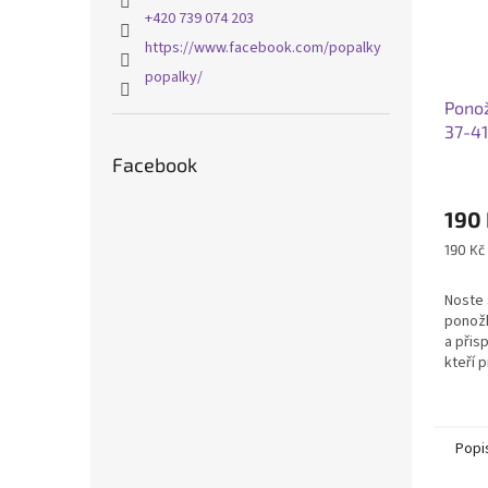
+420 739 074 203
https://www.facebook.com/popalky
popalky/
Pono
37-41
Facebook
190
Měrná
190 Kč 
cena:
Noste 
ponožk
a přis
kteří 
období
Fénix 
Popi