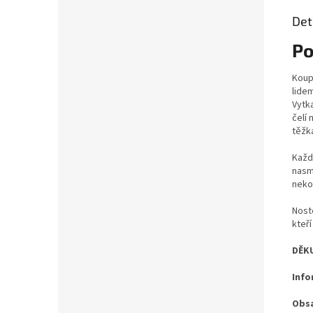
Det
Po
Koup
lide
Vytka
čelí 
těžká
Každ
nasm
neko
Nost
kteř
DĚK
Info
Obsa