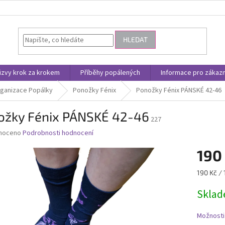
HLEDAT
jizvy krok za krokem
Příběhy popálených
Informace pro zákazn
ganizace Popálky
Ponožky Fénix
Ponožky Fénix PÁNSKÉ 42-46
ožky Fénix PÁNSKÉ 42-46
227
né
noceno
Podrobnosti hodnocení
ní
190
u
Měrná
190 Kč / 
cena:
Skla
ek.
Možnosti