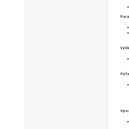
Par
Veli
Péče
Upo