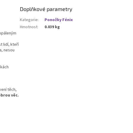
Doplňkové parametry
Kategorie
:
Ponožky Fénix
Hmotnost
:
0.039 kg
popáleným
lidí, kteří
la, nesou
žkách
vení těch,
obrou věc.