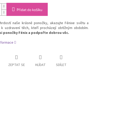
Přidat do košíku
hrdostí naše krásné ponožky, ukazujte Fénixe světu a
e k uzdravení těch, kteří procházejí obtížným obdobím.
si ponožky Fénix a podpořte dobrou věc.
informace
ZEPTAT SE
HLÍDAT
SDÍLET